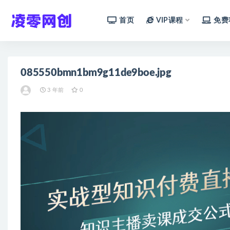
首页
VIP课程
免费
全部
085550bmn1bm9g11de9boe.jpg
3 年前
0