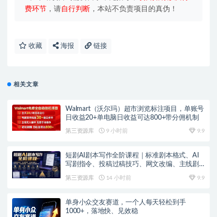
费环节
，请
自行判断
，本站不负责项目的真伪！
收藏
海报
链接
相关文章
Walmart（沃尔玛）超市浏览标注项目，单账号
日收益20+单电脑日收益可达800+带分佣机制
第三资源库
9 小时前
9.9
短剧AI剧本写作全阶课程｜标准剧本格式、AI
写剧指令、投稿过稿技巧、网文改编、主线剧
情把控、审稿避坑全套实操教学
第三资源库
14 小时前
9.9
单身小众交友赛道，一个人每天轻松到手
1000+，落地快、见效稳