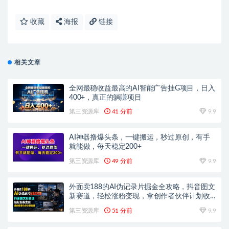
收藏
海报
链接
相关文章
全网最稳收益最高的AI智能广告挂G项目，日入
400+，真正的躺賺项目
第三资源库
41 分前
9.9
AI神器撸爆头条，一键搬运，秒过原创，有手
就能做，每天稳定200+
第三资源库
49 分前
9.9
外面卖188的AI伪记录片掘金全攻略，抖音图文
新赛道，轻松涨粉变现，拿创作者伙伴计划收
益【文档】
第三资源库
51 分前
9.9