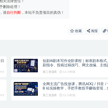
相关法律责任！
予删除处理！
，请
自行判断
，本站不负责项目的真伪！
收藏
海报
号日
短剧AI剧本写作全阶课程｜标准剧本格式、
剧指令、投稿过稿技巧、网文改编、主线
控、审稿避坑全套实操教学
9.9
第三资源库
12 小时前
全网主流广告投放课，腾讯ADQ / 抖音 / 
B 站实操教学，手把手教投手赚钱变现，
现拆解稳定出单
9.9
第三资源库
12 小时前