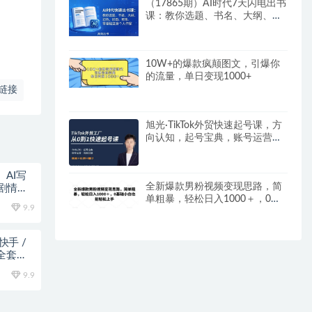
（17865期）AI时代7天闪电出书
课：教你选题、书名、大纲、润
色、封面、预售，零基础变身个
人作家
10W+的爆款疯颠图文，引爆你
的流量，单日变现1000+
链接
旭光·TikTok外贸快速起号课，​方
向认知，起号宝典，账号运营，
视频拍摄
AI写
全新爆款男粉视频变现思路，简
剧情把
单粗暴，轻松日入1000＋，0基
9.9
础小白也能轻松上手
快手 /
全套变
9.9