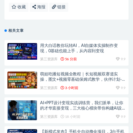
收藏
海报
链接
相关文章
用大白话教你玩转AI，AI自媒体实操制作变
现，0基础也能上手，从内容到变现
第三资源库
56 分前
9.9
萌娃吃播短视频全教程｜长短视频双赛道实
操，图文+视频零基础保姆式教学，伙伴计划-
收徒-商单等多种变现方式
第三资源库
3 小时前
9.9
AI+PPT设计变现实战训练营，我们派单，让你
的才华直接变现，三大核心模块带你构建Al设
计x派单变现的完整闭环
第三资源库
18 小时前
9.9
【新模式发布】手机全自动撸金项目，3台手机