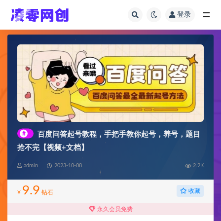
登录
全部
#
百度问答起号教程，手把手教你起号，养号，题目
抢不完【视频+文档】
admin
2023-10-08
2.2K
9.9
收藏
¥
钻石
永久会员免费