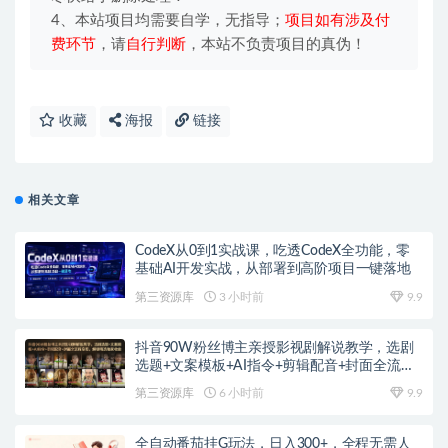
4、本站项目均需要自学，无指导；
项目如有涉及付
费环节
，请
自行判断
，本站不负责项目的真伪！
收藏
海报
链接
相关文章
CodeX从0到1实战课，吃透CodeX全功能，零
基础AI开发实战，从部署到高阶项目一键落地
第三资源库
3 小时前
9.9
抖音90W粉丝博主亲授影视剧解说教学，选剧
选题+文案模板+AI指令+剪辑配音+封面全流程
变现，解锁精选独家收益
第三资源库
6 小时前
9.9
全自动番茄挂G玩法，日入300+，全程无需人