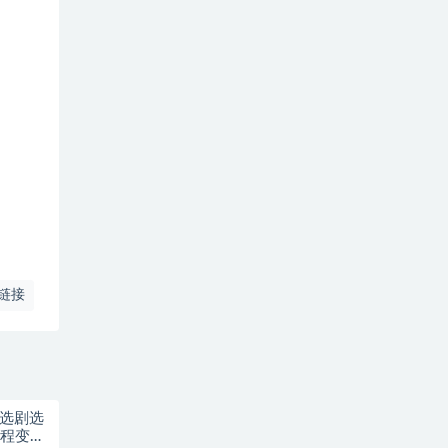
链接
，选剧选
流程变