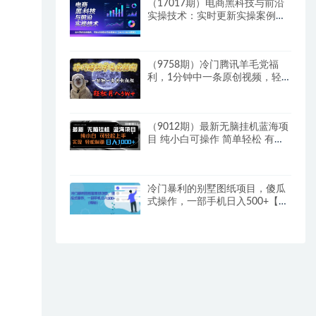
（17017期）电商黑科技与前沿
实操技术：实时更新实操案例，
可技术变现亦可自用放大（2026
更新）
（9758期）冷门腾讯羊毛党福
利，1分钟中一条原创视频，轻
松月入50000+
（9012期）最新无脑挂机蓝海项
目 纯小白可操作 简单轻松 有手
就行 无脑躺赚 日入1000+
冷门暴利的别墅图纸项目，傻瓜
式操作，一部手机日入500+【揭
秘】