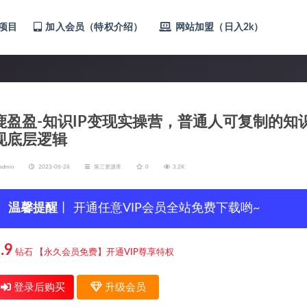
项目
加入会员（特权介绍）
网站加盟（日入2k）
鹿盈盈-知识IP变现实操营，​普通人可复制的知
现底层逻辑
admin
2023-06-28
第三资源库
0
3.2K
温馨提醒
丨 开通任意VIP会员全站免费下载哟~
.9
钻石
【永久会员免费】开通VIP尊享特权
登录后购买
升级会员