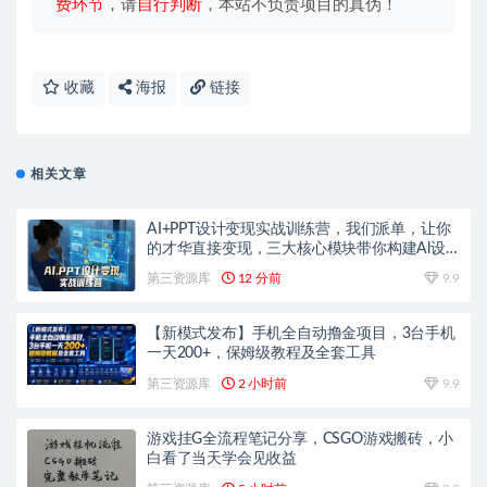
费环节
，请
自行判断
，本站不负责项目的真伪！
收藏
海报
链接
相关文章
AI+PPT设计变现实战训练营，我们派单，让你
的才华直接变现，三大核心模块带你构建Al设
计x派单变现的完整闭环
第三资源库
12 分前
9.9
【新模式发布】手机全自动撸金项目，3台手机
一天200+，保姆级教程及全套工具
第三资源库
2 小时前
9.9
游戏挂G全流程笔记分享，CSGO游戏搬砖，小
白看了当天学会见收益