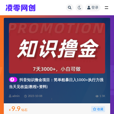
登录
全部
#
抖音知识撸金项目：简单粗暴日入1000+执行力强
当天见收益(教程+资料)
admin
2023-10-08
1.5K
9.9
收藏
¥
钻石