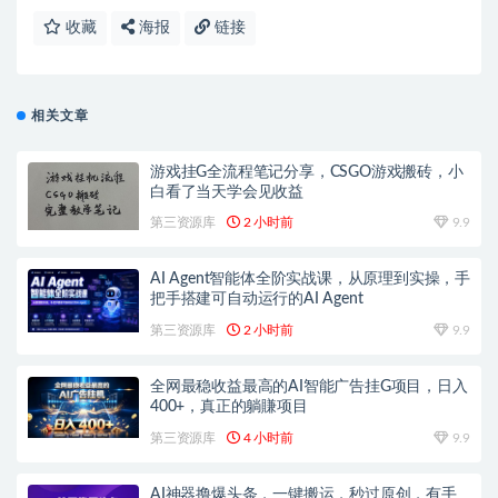
收藏
海报
链接
相关文章
游戏挂G全流程笔记分享，CSGO游戏搬砖，小
白看了当天学会见收益
第三资源库
2 小时前
9.9
AI Agent智能体全阶实战课，从原理到实操，手
把手搭建可自动运行的AI Agent
第三资源库
2 小时前
9.9
全网最稳收益最高的AI智能广告挂G项目，日入
400+，真正的躺賺项目
第三资源库
4 小时前
9.9
AI神器撸爆头条，一键搬运，秒过原创，有手