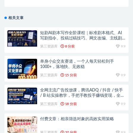
相关文章
短剧AI剧本写作全阶课程｜标准剧本格式、AI
写剧指令、投稿过稿技巧、网文改编、主线剧
情把控、审稿避坑全套实操教学
第三资源库
8 分前
9.9
单身小众交友赛道，一个人每天轻松到手
1000+，落地快、见效稳
第三资源库
15 分前
9.9
全网主流广告投放课，腾讯ADQ / 抖音 / 快手
/ B 站实操教学，手把手教投手赚钱变现，全套
变现拆解稳定出单
第三资源库
18 分前
9.9
付费文章：相亲筛选对象的高效实用策略
第三资源库
37 分前
9.9