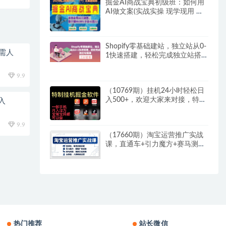
掘金AI商战宝典初级班：如何用
AI做文案(实战实操 现学现用 玩
赚超值)
Shopify零基础建站，独立站从0-
需人
1快速搭建，轻松完成独立站搭
建
9.9
（10769期）挂机24小时轻松日
入500+，欢迎大家来对接，特别
入
适合宝爸宝妈工作室学生党
9.9
（17660期）淘宝运营推广实战
课，直通车+引力魔方+赛马测款
+达摩盘人群推广等（更新26年3
月）
热门推荐
站长微信