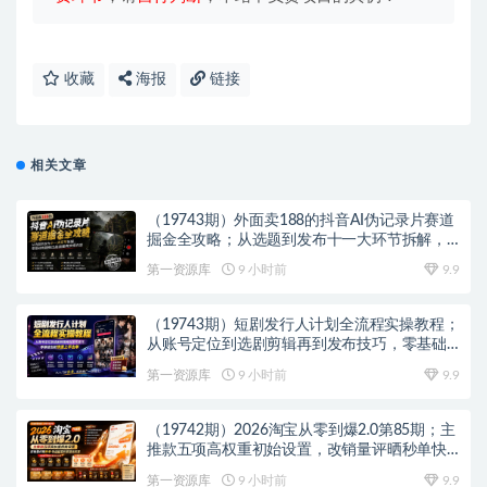
收藏
海报
链接
相关文章
（19743期）外面卖188的抖音AI伪记录片赛道
掘金全攻略；从选题到发布十一大环节拆解，
零基础也能做出高流量真实感内容
第一资源库
9 小时前
9.9
（19743期）短剧发行人计划全流程实操教程；
从账号定位到选剧剪辑再到发布技巧，零基础
也能快速上手出单
第一资源库
9 小时前
9.9
（19742期）2026淘宝从零到爆2.0第85期；主
推款五项高权重初始设置，改销量评晒秒单快
速破零积累基础权重
第一资源库
9 小时前
9.9