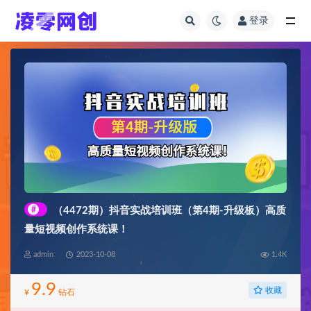
登录
全部
#
（4472期）抖音实战培训班（第4期-升级板）高质
量短视频创作系统课！
admin
2023-10-08
1.4K
9.9
收藏
¥
钻石