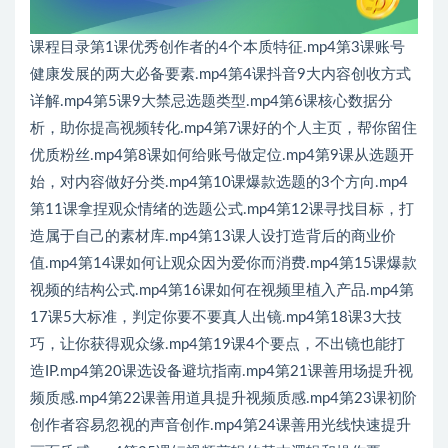
课程目录第1课优秀创作者的4个本质特征.mp4第3课账号
健康发展的两大必备要素.mp4第4课抖音9大内容创收方式
详解.mp4第5课9大禁忌选题类型.mp4第6课核心数据分
析，助你提高视频转化.mp4第7课好的个人主页，帮你留住
优质粉丝.mp4第8课如何给账号做定位.mp4第9课从选题开
始，对内容做好分类.mp4第10课爆款选题的3个方向.mp4
第11课拿捏观众情绪的选题公式.mp4第12课寻找目标，打
造属于自己的素材库.mp4第13课人设打造背后的商业价
值.mp4第14课如何让观众因为爱你而消费.mp4第15课爆款
视频的结构公式.mp4第16课如何在视频里植入产品.mp4第
17课5大标准，判定你要不要真人出镜.mp4第18课3大技
巧，让你获得观众缘.mp4第19课4个要点，不出镜也能打
造IP.mp4第20课选设备避坑指南.mp4第21课善用场提升视
频质感.mp4第22课善用道具提升视频质感.mp4第23课初阶
创作者容易忽视的声音创作.mp4第24课善用光线快速提升