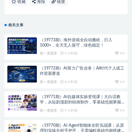
收藏
海报
链接
相关文章
（19773期）海外游戏全自动搬砖，日入
1000+，全天无人值守，绿色稳定！
第一资源库
5 小时前
9.9
（19772期）AI算力广告业务｜AI时代个人或工
作室新赛道
第一资源库
8 小时前
9.9
（19771期）AI自媒体实操变现课｜大白话教
学，从短剧漫剧到动画制作，零基础也能掌握
爆款内容创作与变现全流程
第一资源库
9 小时前
9.9
（19770期）AI Agent智能体全阶实战课；从原
理到实操全程手把手，无需编程基础也能搭建