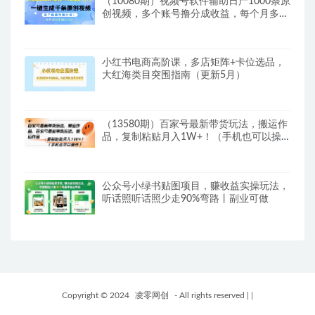
（10080期）视频号软件辅助日产1000条原
创视频，多个账号撸分成收益，每个月多赚
5000+
小红书电商高阶课，多店矩阵+卡位选品，
大红海类目突围指南（更新5月）
（13580期）百家号最新带货玩法，搬运作
品，复制粘贴月入1W+！（手机也可以操
作）
公众号小绿书贴图项目，赚收益实操玩法，
听话照听话照少走90%弯路丨副业可做
Copyright © 2024
凌零网创
- All rights reserved
|
|