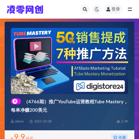
登录
全部
#
（4766期）推广YouTube运营教程Tube Mastery，
每单净赚200美元
admin
2023-10-08
2.4K
9.9
收藏
¥
钻石