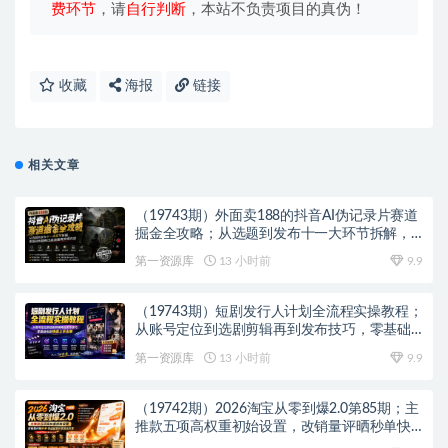
费环节
，请
自行判断
，本站不负责项目的真伪！
收藏
海报
链接
相关文章
（19743期）外面卖188的抖音AI伪记录片赛道
掘金全攻略；从选题到发布十一大环节拆解，
零基础也能做出高流量真实感内容
第一资源库
13 小时前
9.9
（19743期）短剧发行人计划全流程实操教程；
从账号定位到选剧剪辑再到发布技巧，零基础
也能快速上手出单
第一资源库
13 小时前
9.9
（19742期）2026淘宝从零到爆2.0第85期；主
推款五项高权重初始设置，改销量评晒秒单快
速破零积累基础权重