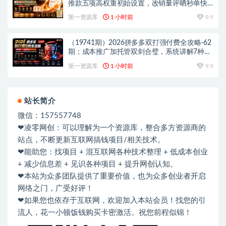
推款五项高权重初始设置，改销量评晒秒单快
速破零积累基础权重
第一资源库
1 小时前
9.9
（19741期）2026拼多多双打强付费全攻略-62
期；成本推广加托管双剑合璧，系统讲解7种付
费玩法优劣势与选择策略
第一资源库
1 小时前
9.9
站长简介
微信：157557748
❤凌零网创：可以理解为一个资源库，整合多方资源商的
站点，不断更新互联网搞钱项目/相关技术。
❤能助您：找项目 + 混互联网各种技术整理 + 低成本创业
+ 减少信息差 + 见识各种项目 + 提升网创认知。
❤本站为众多团队提供了重要价值，也为众多创业者开启
网络之门，广受好评！
❤如果您也依存于互联网，欢迎加入本站会员！找您的引
流人，花一小顿饭钱购买卡密激活。祝您前程似锦！