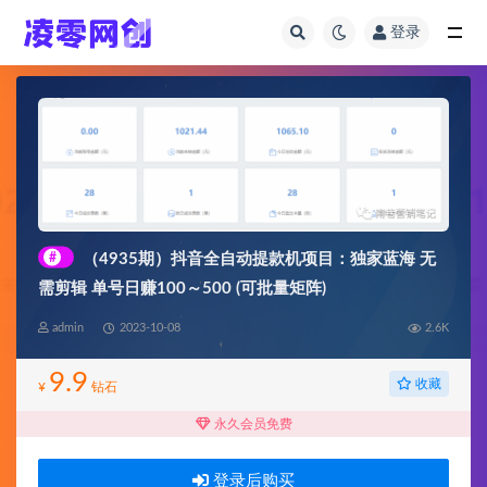
登录
全部
#
（4935期）抖音全自动提款机项目：独家蓝海 无
需剪辑 单号日赚100～500 (可批量矩阵)
admin
2023-10-08
2.6K
9.9
收藏
¥
钻石
永久会员免费
登录后购买