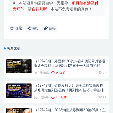
4、本站项目均需要自学，无指导；
项目如有涉及付
费环节
，请
自行判断
，本站不负责项目的真伪！
收藏
海报
链接
相关文章
（19743期）外面卖188的抖音AI伪记录片赛道
掘金全攻略；从选题到发布十一大环节拆解，
零基础也能做出高流量真实感内容
第一资源库
45 分前
9.9
（19743期）短剧发行人计划全流程实操教程；
从账号定位到选剧剪辑再到发布技巧，零基础
也能快速上手出单
第一资源库
1 小时前
9.9
（19742期）2026淘宝从零到爆2.0第85期；主