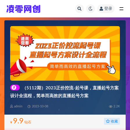
登录
全部
#
（5112期）2023正价控流-起号课，直播起号方案
设计全流程，简单而高效的直播起号方案
admin
2023-10-08
2.2K
9.9
收藏
¥
钻石