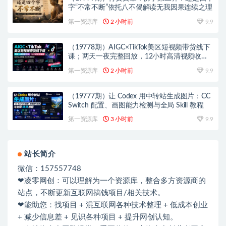
字“不常不断”依托八不偈解读无我因果连续之理
第一资源库
2 小时前
9.9
（19778期）AIGC×TikTok美区短视频带货线下
课；两天一夜完整回放，12小时高清视频收录
头部操盘手全流程教学
第一资源库
2 小时前
9.9
（19777期）让 Codex 用中转站生成图片：CC
Switch 配置、画图能力检测与全局 Skill 教程
第一资源库
3 小时前
9.9
站长简介
微信：157557748
❤凌零网创：可以理解为一个资源库，整合多方资源商的
站点，不断更新互联网搞钱项目/相关技术。
❤能助您：找项目 + 混互联网各种技术整理 + 低成本创业
+ 减少信息差 + 见识各种项目 + 提升网创认知。