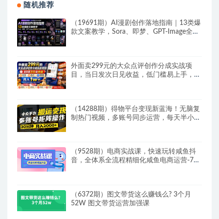
随机推荐
（19691期）AI漫剧创作落地指南｜13类爆
款文案教学，Sora、即梦、GPT-Image全套
出片工具实操教学
外面卖299元的大众点评创作分成实战项
目，当日发次日见收益，低门槛易上手，跑
通流程月入1w+
（14288期）得物平台变现新蓝海！无脑复
制热门视频，多账号同步运营，每天半小时
躺…
（9528期）电商实战课，快速玩转咸鱼抖
音，全体系全流程精细化咸鱼电商运营-71
节课
（6372期）图文带货这么赚钱么? 3个月
52W 图文带货运营加强课