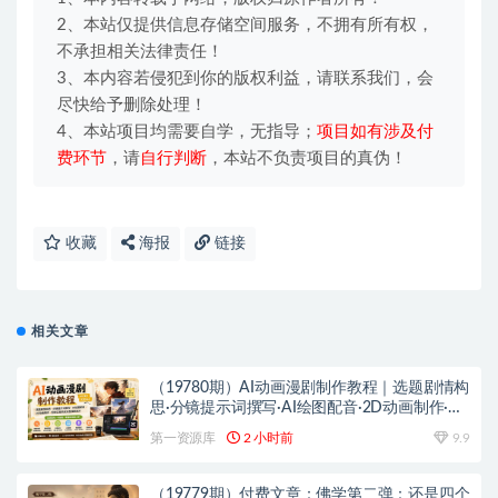
2、本站仅提供信息存储空间服务，不拥有所有权，
不承担相关法律责任！
3、本内容若侵犯到你的版权利益，请联系我们，会
尽快给予删除处理！
4、本站项目均需要自学，无指导；
项目如有涉及付
费环节
，请
自行判断
，本站不负责项目的真伪！
收藏
海报
链接
相关文章
（19780期）AI动画漫剧制作教程｜选题剧情构
思·分镜提示词撰写·AI绘图配音·2D动画制作·剪
映实操完成完整漫剧成片
第一资源库
2 小时前
9.9
（19779期）付费文章：佛学第二弹：还是四个