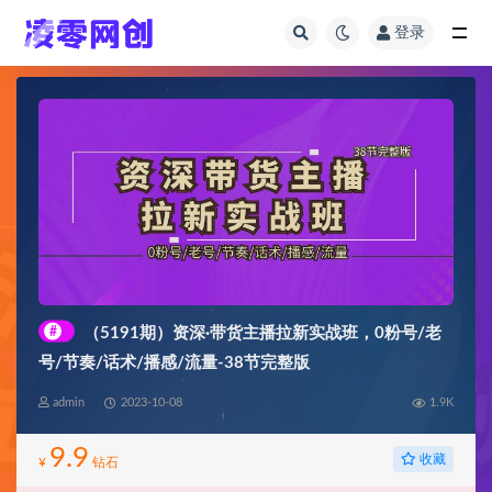
登录
全部
#
（5191期）资深·带货主播拉新实战班，0粉号/老
号/节奏/话术/播感/流量-38节完整版
admin
2023-10-08
1.9K
9.9
收藏
¥
钻石