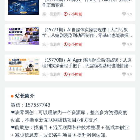
作室新赛道
第一资源库
7 小时前
9.9
（19771期）AI自媒体实操变现课｜大白话教
学，从短剧漫剧到动画制作，零基础也能掌握
爆款内容创作与变现全流程
第一资源库
8 小时前
9.9
（19770期）AI Agent智能体全阶实战课；从原
理到实操全程手把手，无需编程基础也能搭建
自动运行的智能体
第一资源库
9 小时前
9.9
站长简介
微信：157557748
❤凌零网创：可以理解为一个资源库，整合多方资源商的
站点，不断更新互联网搞钱项目/相关技术。
❤能助您：找项目 + 混互联网各种技术整理 + 低成本创业
+ 减少信息差 + 见识各种项目 + 提升网创认知。