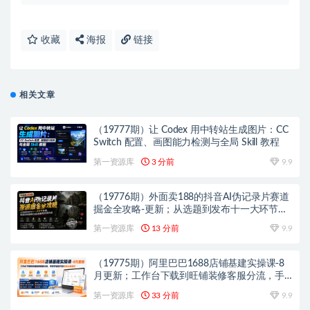
收藏
海报
链接
相关文章
（19777期）让 Codex 用中转站生成图片：CC
Switch 配置、画图能力检测与全局 Skill 教程
第一资源库
3 分前
9.9
（19776期）外面卖188的抖音AI伪记录片赛道
掘金全攻略-更新；从选题到发布十一大环节拆
解，零基础也能做出高流量真实感内容
第一资源库
13 分前
9.9
（19775期）阿里巴巴1688店铺基建实操课-8
月更新；工作台下载到旺铺装修客服分流，手
把手搞定开店全部必备操作
第一资源库
33 分前
9.9