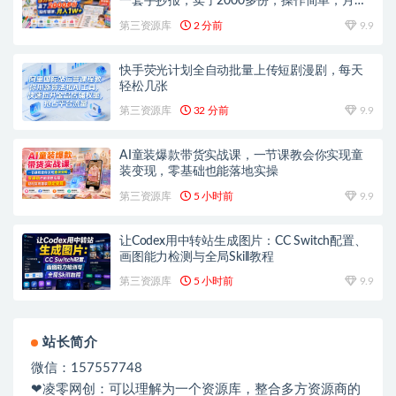
一套手抄报，卖了2000多份，操作简单，月入
1W+
第三资源库
2 分前
9.9
快手荧光计划全自动批量上传短剧漫剧，每天
轻松几张
第三资源库
32 分前
9.9
AI童装爆款带货实战课，一节课教会你实现童
装变现，零基础也能落地实操
第三资源库
5 小时前
9.9
让Codex用中转站生成图片：CC Switch配置、
画图能力检测与全局Skill教程
第三资源库
5 小时前
9.9
站长简介
微信：157557748
❤凌零网创：可以理解为一个资源库，整合多方资源商的