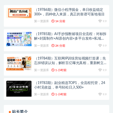
（19786期）微信小程序掘金，单日收益稳定
300+，四种收入来源，真正的靠谱可落地项目
第一资源库
14 分前
9.9
（19785期）AI手抄报教辅项目全流程：对标拆
解×封面制作×AI原创内容×多平台发布×私域引
流×网盘变现
第一资源库
24 分前
9.9
（19784期）互联网IP训练营短视频打造课；先
忘掉错误认知，解析百亿曝光真相，重新树立
内容创作方向感与收入模型认知
第一资源库
1 小时前
9.9
（19783期）副业精选TOP1，全流程托管，24
小时见收益，单号轻松日入500+
第一资源库
1 小时前
9.9
站长简介