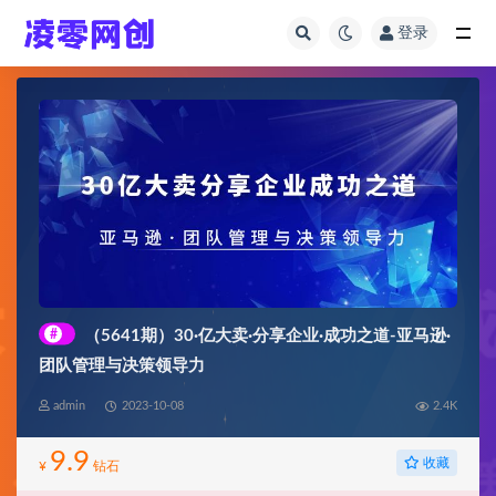
登录
全部
#
（5641期）30·亿大卖·分享企业·成功之道-亚马逊·
团队管理与决策领导力
admin
2023-10-08
2.4K
9.9
收藏
¥
钻石