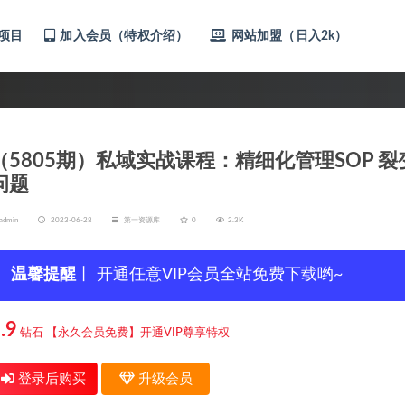
项目
加入会员（特权介绍）
网站加盟（日入2k）
（5805期）私域实战课程：精细化管理SOP 裂变
问题
admin
2023-06-28
第一资源库
0
2.3K
温馨提醒
丨 开通任意VIP会员全站免费下载哟~
.9
钻石
【永久会员免费】开通VIP尊享特权
登录后购买
升级会员