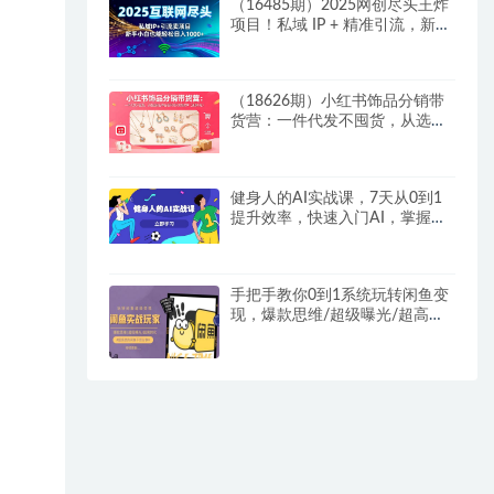
（16485期）2025网创尽头王炸
项目！私域 IP + 精准引流，新手
小白在家躺赚日入 1000+
（18626期）小红书饰品分销带
货营：一件代发不囤货，从选品
到出单全程手把手实战教学（更
新5月）
健身人的AI实战课，7天从0到1
提升效率，快速入门AI，掌握爆
款内容
手把手教你0到1系统玩转闲鱼变
现，爆款思维/超级曝光/超高转
化