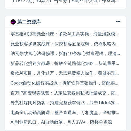
（19772期）AI算力广告业务｜AI时代个人或工作室新赛道
第二资源库
零基础AI短视频全能课：多款AI工具实操，海量爆款模板搭配剪辑带货全流程
旅业获客操盘实战课：深挖获客底层逻辑，依靠攻略内容搭建旅游行业稳定引流体系
纳瓦尔致富心法研修课：拆解10条核心财富逻辑，理清不靠内卷实现被动收入的成长路径
新品转化提速实战课：拆解全链路优化策略，从流量承接到下单成交稳步拉高新品转化率
爆款Ai项目，月化过万，无需耗费精力操作，稳健实现每月增收
Codex自动化编程实战课：拆解软件基础操作，搭配实用插件快速掌握AI代码编写能力
百万IP高变现实战营：从定位获客到私域批量成交，搭建完整IP商业闭环
外贸社媒闭环拓客：搭建完整获客链路，脸书TikTok实操打通引流到成交全流程
电商全店动销高阶课：整合直通车、万相魔盒、全站推广，系统化搭建店铺长效动销方案
AI副业新风口，AI自动做单，月入3W+，附接单资源