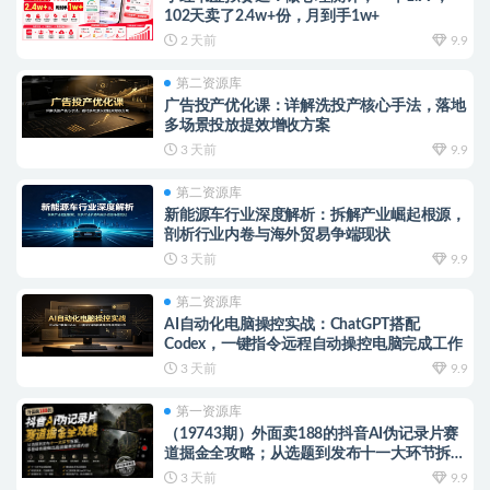
102天卖了2.4w+份，月到手1w+
2 天前
9.9
第二资源库
广告投产优化课：详解洗投产核心手法，落地
多场景投放提效增收方案
3 天前
9.9
第二资源库
新能源车行业深度解析：拆解产业崛起根源，
剖析行业内卷与海外贸易争端现状
3 天前
9.9
第二资源库
AI自动化电脑操控实战：ChatGPT搭配
Codex，一键指令远程自动操控电脑完成工作
3 天前
9.9
第一资源库
（19743期）外面卖188的抖音AI伪记录片赛
道掘金全攻略；从选题到发布十一大环节拆
解，零基础也能做出高流量真实感内容
3 天前
9.9