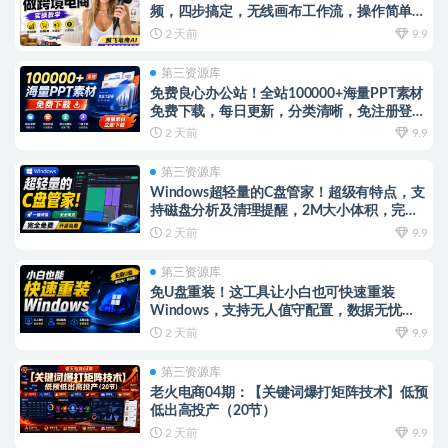
频，四步搞定，无线画布工作流，操作简单好
上手
2 天前
9.9
第三资源库
免费良心办公站！全站100000+海量PPT素材
免费下载，每日更新，分类清晰，免注册登录
下载爱PPT网
2 天前
9.9
第三资源库
Windows超轻量的C盘管家！超级有特点，支
持磁盘分析及清理提醒，2M大小体积，完全
免费C盘管家
2 天前
9.9
第三资源库
免U盘重装！这工具让小白也可快速重装
Windows，支持无人值守配置，数据无忧
CmzPrep_Rev2
2 天前
9.9
第三资源库
老火电商04期：【关键词爆打矩阵技术】低预
低出高投产（20节）
2 天前
9.9