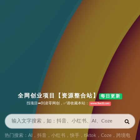
全网创业项目【资源整合站】
每日更新
找项目➡到凌零网创，✅请收藏本站：
www.llwc8.com
热门搜索：
AI
，
抖音
，
小红书
，
快手
，
tiktok
，
Coze
，
跨境电