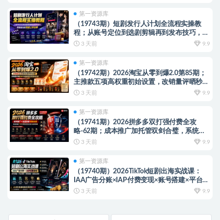
第一资源库
（19743期）短剧发行人计划全流程实操教
程；从账号定位到选剧剪辑再到发布技巧，零
基础也能快速上手出单
3 天前
9.9
第一资源库
（19742期）2026淘宝从零到爆2.0第85期；
主推款五项高权重初始设置，改销量评晒秒单
快速破零积累基础权重
3 天前
9.9
第一资源库
（19741期）2026拼多多双打强付费全攻
略-62期；成本推广加托管双剑合璧，系统讲
解7种付费玩法优劣势与选择策略
3 天前
9.9
第一资源库
（19740期）2026TikTok短剧出海实战课：
IAA广告分账×IAP付费变现×账号搭建×平台规
则×双轨爆发×回款全流程
3 天前
9.9