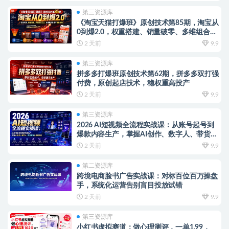
第三资源库
《淘宝天猫打爆班》原创技术第85期，淘宝从
0到爆2.0，权重搭建、销量破零、多维组合玩
法、全周期起量投产实操教程
2 天前
9.9
第三资源库
拼多多打爆班原创技术第62期，拼多多双打强
付费，原创起店技术，稳权重高投产
2 天前
9.9
第三资源库
2026 AI短视频全流程实战课：从账号起号到
爆款内容生产，掌握AI创作、数字人、带货变
现全链路玩法
2 天前
9.9
第二资源库
跨境电商脸书广告实战课：对标百位百万操盘
手，系统化运营告别盲目投放试错
2 天前
9.9
第三资源库
小红书虚拟赛道：做心理测评，一单1.99，