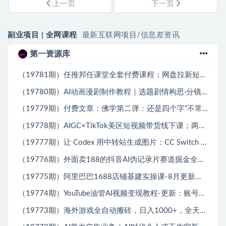
上一页
下一页
副业项目 | 全网课程
最新互联网项目/信息差资讯
第一资源库
（19781期）任推邦任课堂全套付费课程；网盘拉新短剧小说多平台变现，从入门到高阶零基础也能轻松上手实操
（19780期）AI动画漫剧制作教程｜选题剧情构思·分镜提示词撰写·AI绘图配音·2D动画制作·剪映实操完成完整漫剧成片
（19779期）付费文章：佛学第二弹：还是四个字“不常不断”依托八不偈解读无我因果连续之理
（19778期）AIGC×TikTok美区短视频带货线下课；两天一夜完整回放，12小时高清视频收录头部操盘手全流程教学
（19777期）让 Codex 用中转站生成图片：CC Switch 配置、画图能力检测与全局 Skill 教程
（19776期）外面卖188的抖音AI伪记录片赛道掘金全攻略-更新；从选题到发布十一大环节拆解，零基础也能做出高流量真实感内容
（19775期）阿里巴巴1688店铺基建实操课-8月更新；工作台下载到旺铺装修客服分流，手把手搞定开店全部必备操作
（19774期）YouTube油管AI视频变现教程-更新：账号搭建×AI成片×去重限流解决方案×YPP变现×AI真人生成×人物一致性
（19773期）海外游戏全自动搬砖，日入1000+，全天无人值守，绿色稳定！