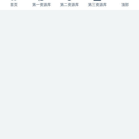
首页
第一资源库
第二资源库
第三资源库
顶部
加入本站会员，开启尊贵特权之体
验！
本站资源支持会员下载专享，普通注册会员只能下载免费资源，VIP
会员可免费无限下载或享超值优惠，同款网站搭建请联系站长微
信：157557748
年度会员
88钻石
会员时长：365天
全站资源免费获取
每日无限下载次数