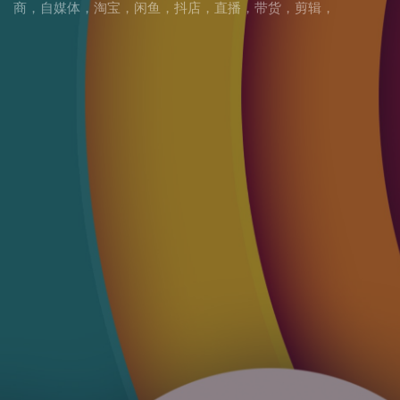
商
，
自媒体
，
淘宝
，
闲鱼
，
抖店
，
直播
，
带货
，
剪辑
，