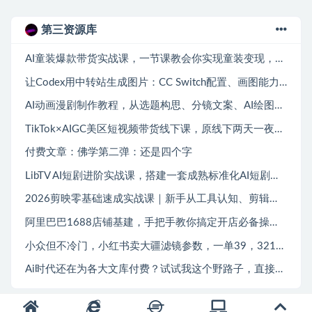
第三资源库
AI童装爆款带货实战课，一节课教会你实现童装变现，零基础也能落地实操
让Codex用中转站生成图片：CC Switch配置、画图能力检测与全局Skill教程
AI动画漫剧制作教程，从选题构思、分镜文案、AI绘图配音到剪映成片的完整创作流
TikTok×AIGC美区短视频带货线下课，原线下两天一夜实战课程，原价1.5W，完整收录12小时高清授课视频
付费文章：佛学第二弹：还是四个字
LibTV AI短剧进阶实战课，搭建一套成熟标准化AI短剧制作工作流，带你从素材创作走向专业镜头叙事
2026剪映零基础速成实战课｜新手从工具认知、剪辑剪辑、特效配音到爆款短视频完整制作一站式教学
阿里巴巴1688店铺基建，手把手教你搞定开店必备操作（更新8月）
小众但不冷门，小红书卖大疆滤镜参数，一单39，321天卖了1.7w+份
Ai时代还在为各大文库付费？试试我这个野路子，直接白嫖各大文库！